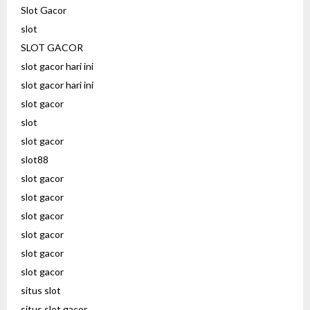
Slot Gacor
slot
SLOT GACOR
slot gacor hari ini
slot gacor hari ini
slot gacor
slot
slot gacor
slot88
slot gacor
slot gacor
slot gacor
slot gacor
slot gacor
slot gacor
situs slot
situs slot gacor