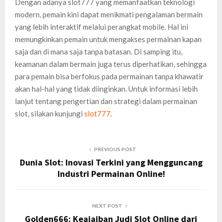
Dengan adanya slot777 yang memanfaatkan teknologi
modern, pemain kini dapat menikmati pengalaman bermain
yang lebih interaktif melalui perangkat mobile. Hal ini
memungkinkan pemain untuk mengakses permainan kapan
saja dan di mana saja tanpa batasan. Di samping itu,
keamanan dalam bermain juga terus diperhatikan, sehingga
para pemain bisa berfokus pada permainan tanpa khawatir
akan hal-hal yang tidak diinginkan. Untuk informasi lebih
lanjut tentang pengertian dan strategi dalam permainan
slot, silakan kunjungi
slot777
.
PREVIOUS POST
Dunia Slot: Inovasi Terkini yang Mengguncang
Industri Permainan Online!
NEXT POST
Golden666: Keajaiban Judi Slot Online dari