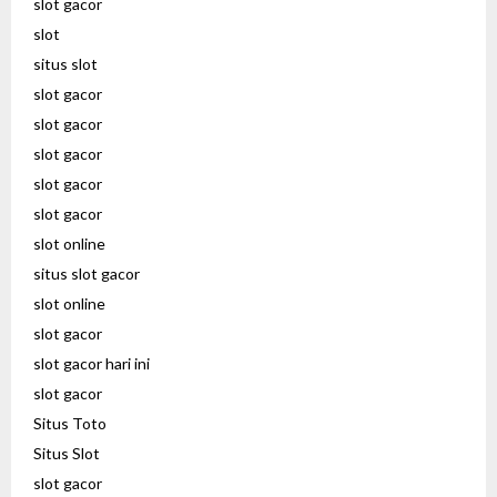
slot gacor
slot
situs slot
slot gacor
slot gacor
slot gacor
slot gacor
slot gacor
slot online
situs slot gacor
slot online
slot gacor
slot gacor hari ini
slot gacor
Situs Toto
Situs Slot
slot gacor