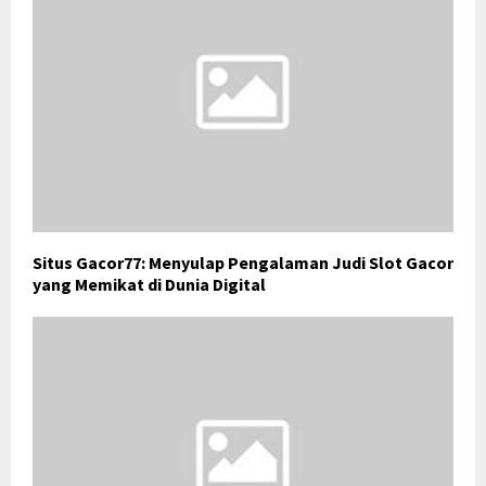
Situs Gacor77: Menyulap Pengalaman Judi Slot Gacor
yang Memikat di Dunia Digital