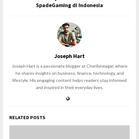
SpadeGaming di Indonesia
Joseph Hart
Joseph Hart is a passionate blogger at Cherilyneagar, where
he shares insights on business, finance, technology, and
lifestyle. His engaging content helps readers stay informed
and inspired in their everyday lives.
RELATED POSTS