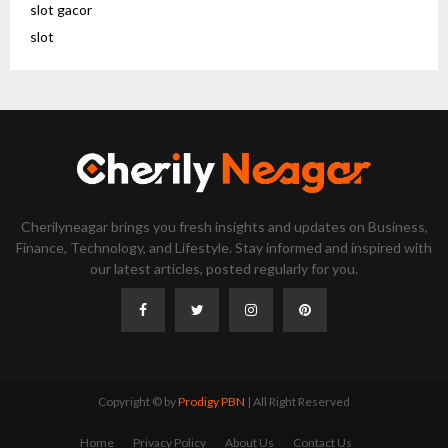
slot gacor
slot
Cherilyneagar brings you fresh insights and updates on Business,
Finance, Technology, and Lifestyle. Stay informed and inspired with
our latest articles, posted regularly for you.
Copyright © by
Prodigy PBN
| All Right Reserved
Home
Privacy Policy
About Us
Contact Us