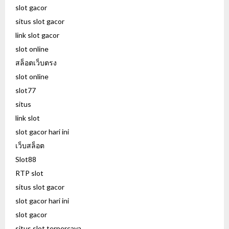
slot gacor
situs slot gacor
link slot gacor
slot online
สล็อตเว็บตรง
slot online
slot77
situs
link slot
slot gacor hari ini
เว็บสล็อต
Slot88
RTP slot
situs slot gacor
slot gacor hari ini
slot gacor
situs slot terpercaya