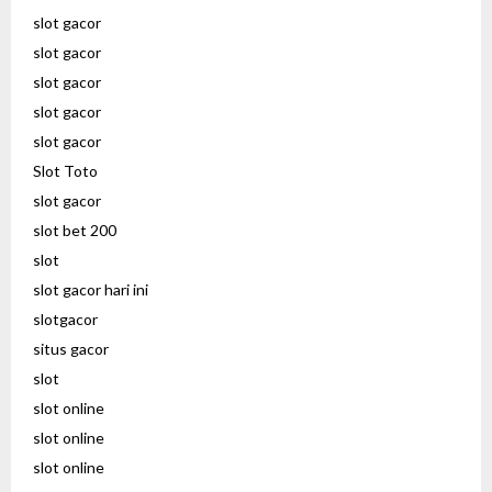
slot gacor
slot gacor
slot gacor
slot gacor
slot gacor
Slot Toto
slot gacor
slot bet 200
slot
slot gacor hari ini
slotgacor
situs gacor
slot
slot online
slot online
slot online