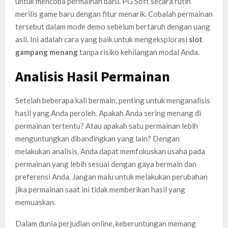
untuk mencoba permainan baru. PG Soft secara rutin
merilis game baru dengan fitur menarik. Cobalah permainan
tersebut dalam mode demo sebelum bertaruh dengan uang
asli. Ini adalah cara yang baik untuk mengeksplorasi
slot
gampang menang
tanpa risiko kehilangan modal Anda.
Analisis Hasil Permainan
Setelah beberapa kali bermain, penting untuk menganalisis
hasil yang Anda peroleh. Apakah Anda sering menang di
permainan tertentu? Atau apakah satu permainan lebih
menguntungkan dibandingkan yang lain? Dengan
melakukan analisis, Anda dapat memfokuskan usaha pada
permainan yang lebih sesuai dengan gaya bermain dan
preferensi Anda. Jangan malu untuk melakukan perubahan
jika permainan saat ini tidak memberikan hasil yang
memuaskan.
Dalam dunia perjudian online, keberuntungan memang