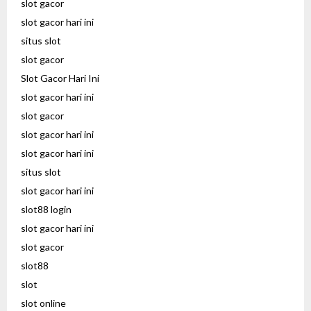
slot gacor
slot gacor hari ini
situs slot
slot gacor
Slot Gacor Hari Ini
slot gacor hari ini
slot gacor
slot gacor hari ini
slot gacor hari ini
situs slot
slot gacor hari ini
slot88 login
slot gacor hari ini
slot gacor
slot88
slot
slot online