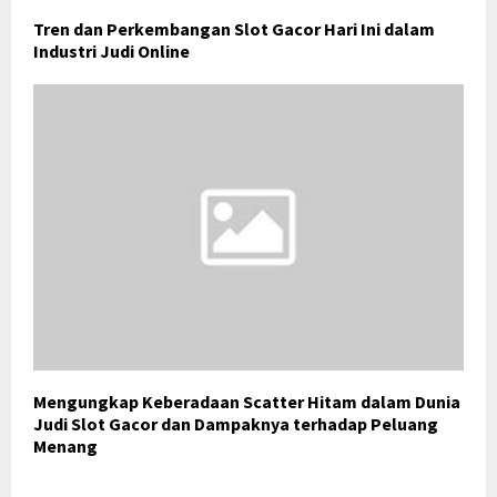
Tren dan Perkembangan Slot Gacor Hari Ini dalam
Industri Judi Online
Mengungkap Keberadaan Scatter Hitam dalam Dunia
Judi Slot Gacor dan Dampaknya terhadap Peluang
Menang