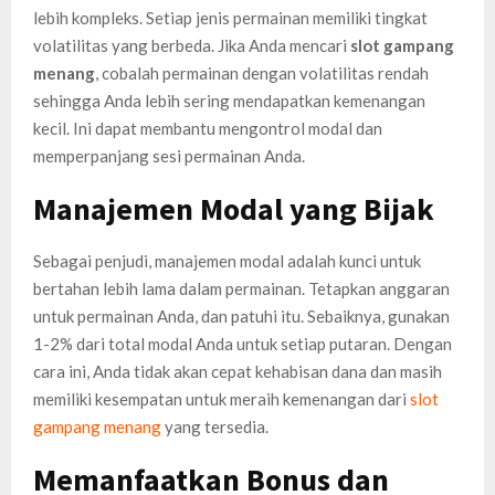
lebih kompleks. Setiap jenis permainan memiliki tingkat
volatilitas yang berbeda. Jika Anda mencari
slot gampang
menang
, cobalah permainan dengan volatilitas rendah
sehingga Anda lebih sering mendapatkan kemenangan
kecil. Ini dapat membantu mengontrol modal dan
memperpanjang sesi permainan Anda.
Manajemen Modal yang Bijak
Sebagai penjudi, manajemen modal adalah kunci untuk
bertahan lebih lama dalam permainan. Tetapkan anggaran
untuk permainan Anda, dan patuhi itu. Sebaiknya, gunakan
1-2% dari total modal Anda untuk setiap putaran. Dengan
cara ini, Anda tidak akan cepat kehabisan dana dan masih
memiliki kesempatan untuk meraih kemenangan dari
slot
gampang menang
yang tersedia.
Memanfaatkan Bonus dan