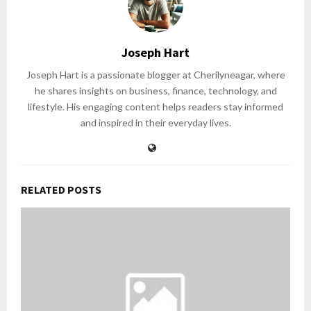
Joseph Hart
Joseph Hart is a passionate blogger at Cherilyneagar, where
he shares insights on business, finance, technology, and
lifestyle. His engaging content helps readers stay informed
and inspired in their everyday lives.
RELATED POSTS