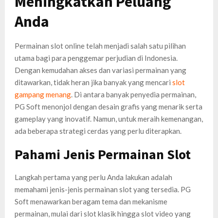
Meningkatkan Peluang
Anda
Permainan slot online telah menjadi salah satu pilihan
utama bagi para penggemar perjudian di Indonesia.
Dengan kemudahan akses dan variasi permainan yang
ditawarkan, tidak heran jika banyak yang mencari
slot
gampang menang
. Di antara banyak penyedia permainan,
PG Soft menonjol dengan desain grafis yang menarik serta
gameplay yang inovatif. Namun, untuk meraih kemenangan,
ada beberapa strategi cerdas yang perlu diterapkan.
Pahami Jenis Permainan Slot
Langkah pertama yang perlu Anda lakukan adalah
memahami jenis-jenis permainan slot yang tersedia. PG
Soft menawarkan beragam tema dan mekanisme
permainan, mulai dari slot klasik hingga slot video yang