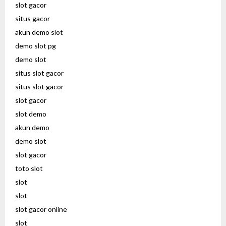
slot gacor
situs gacor
akun demo slot
demo slot pg
demo slot
situs slot gacor
situs slot gacor
slot gacor
slot demo
akun demo
demo slot
slot gacor
toto slot
slot
slot
slot gacor online
slot