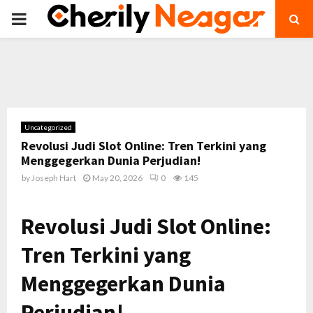
PRIMARY
MENU
Uncategorized
Revolusi Judi Slot Online: Tren Terkini yang
Menggegerkan Dunia Perjudian!
by
Joseph Hart
May 20, 2026
0
145
Revolusi Judi Slot Online:
Tren Terkini yang
Menggegerkan Dunia
Perjudian!