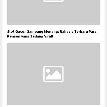
Slot Gacor Gampang Menang: Rahasia Terbaru Para
Pemain yang Sedang Viral!