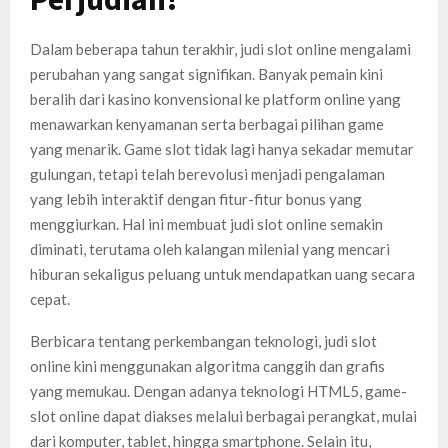
Dalam beberapa tahun terakhir, judi slot online mengalami
perubahan yang sangat signifikan. Banyak pemain kini
beralih dari kasino konvensional ke platform online yang
menawarkan kenyamanan serta berbagai pilihan game
yang menarik. Game slot tidak lagi hanya sekadar memutar
gulungan, tetapi telah berevolusi menjadi pengalaman
yang lebih interaktif dengan fitur-fitur bonus yang
menggiurkan. Hal ini membuat judi slot online semakin
diminati, terutama oleh kalangan milenial yang mencari
hiburan sekaligus peluang untuk mendapatkan uang secara
cepat.
Berbicara tentang perkembangan teknologi, judi slot
online kini menggunakan algoritma canggih dan grafis
yang memukau. Dengan adanya teknologi HTML5, game-
slot online dapat diakses melalui berbagai perangkat, mulai
dari komputer, tablet, hingga smartphone. Selain itu,