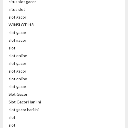
situs slot gacor
situs slot
slot gacor
WINSLOT118
slot gacor
slot gacor
slot
slot online
slot gacor
slot gacor
slot online
slot gacor
Slot Gacor
Slot Gacor Hari Ini
slot gacor hari ini
slot
slot