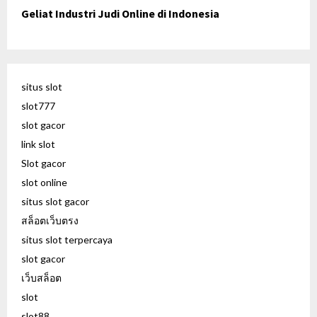
Geliat Industri Judi Online di Indonesia
situs slot
slot777
slot gacor
link slot
Slot gacor
slot online
situs slot gacor
สล็อตเว็บตรง
situs slot terpercaya
slot gacor
เว็บสล็อต
slot
slot88