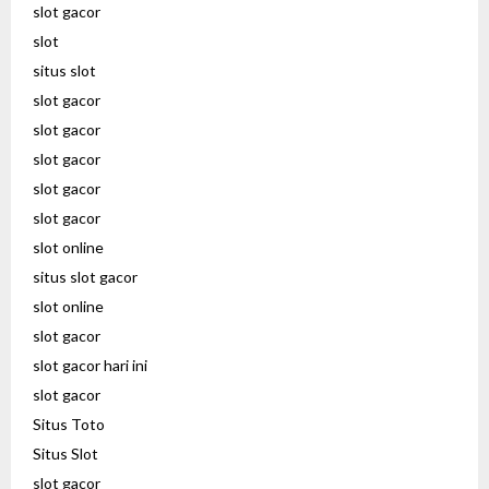
slot gacor
slot
situs slot
slot gacor
slot gacor
slot gacor
slot gacor
slot gacor
slot online
situs slot gacor
slot online
slot gacor
slot gacor hari ini
slot gacor
Situs Toto
Situs Slot
slot gacor