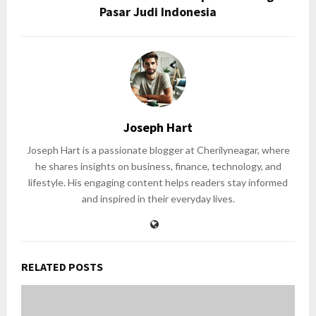
Pasar Judi Indonesia
Joseph Hart
Joseph Hart is a passionate blogger at Cherilyneagar, where
he shares insights on business, finance, technology, and
lifestyle. His engaging content helps readers stay informed
and inspired in their everyday lives.
RELATED POSTS