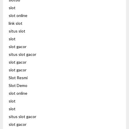
slot
slot online
link slot
situs slot
slot
slot gacor
situs slot gacor
slot gacor
slot gacor
Slot Resmi
Slot Demo
slot online
slot
slot
situs slot gacor
slot gacor