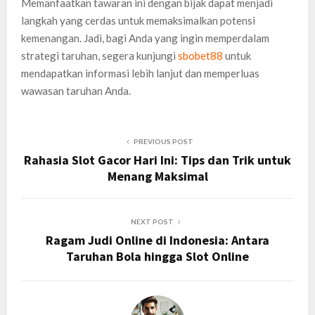
Memanfaatkan tawaran ini dengan bijak dapat menjadi
langkah yang cerdas untuk memaksimalkan potensi
kemenangan. Jadi, bagi Anda yang ingin memperdalam
strategi taruhan, segera kunjungi
sbobet88
untuk
mendapatkan informasi lebih lanjut dan memperluas
wawasan taruhan Anda.
PREVIOUS POST
Rahasia Slot Gacor Hari Ini: Tips dan Trik untuk
Menang Maksimal
NEXT POST
Ragam Judi Online di Indonesia: Antara
Taruhan Bola hingga Slot Online