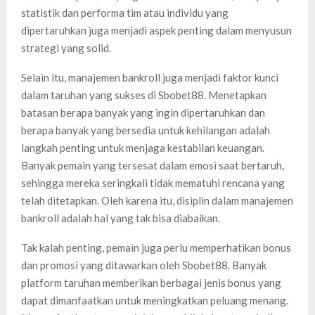
statistik dan performa tim atau individu yang
dipertaruhkan juga menjadi aspek penting dalam menyusun
strategi yang solid.
Selain itu, manajemen bankroll juga menjadi faktor kunci
dalam taruhan yang sukses di Sbobet88. Menetapkan
batasan berapa banyak yang ingin dipertaruhkan dan
berapa banyak yang bersedia untuk kehilangan adalah
langkah penting untuk menjaga kestabilan keuangan.
Banyak pemain yang tersesat dalam emosi saat bertaruh,
sehingga mereka seringkali tidak mematuhi rencana yang
telah ditetapkan. Oleh karena itu, disiplin dalam manajemen
bankroll adalah hal yang tak bisa diabaikan.
Tak kalah penting, pemain juga perlu memperhatikan bonus
dan promosi yang ditawarkan oleh Sbobet88. Banyak
platform taruhan memberikan berbagai jenis bonus yang
dapat dimanfaatkan untuk meningkatkan peluang menang.