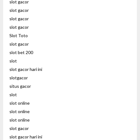
slot gacor
slot gacor
slot gacor
slot gacor
Slot Toto
slot gacor
slot bet 200
slot
slot gacor hari ini
slotgacor
situs gacor
slot
slot online
slot online
slot online
slot gacor
slot gacor hari ini